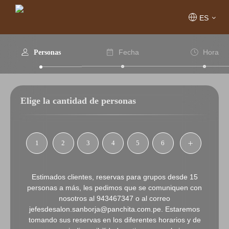
ES
Fecha
Hora
Personas
Elige la cantidad de personas
1
2
3
4
5
6
Estimados clientes, reservas para grupos desde 15
personas a más, les pedimos que se comuniquen con
nosotros al 943467347 o al correo
jefesdesalon.sanborja@panchita.com.pe. Estaremos
tomando sus reservas en los diferentes horarios y de