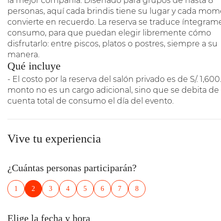
la mejor compañía. Diseñado para grupos de hasta 8
personas, aquí cada brindis tiene su lugar y cada mom
convierte en recuerdo. La reserva se traduce íntegram
consumo, para que puedan elegir libremente cómo
disfrutarlo: entre piscos, platos o postres, siempre a su
manera.
Qué incluye
- El costo por la reserva del salón privado es de S/. 1,600
monto no es un cargo adicional, sino que se debita de 
cuenta total de consumo el día del evento.
Vive tu experiencia
¿Cuántas personas participarán?
1
2
3
4
5
6
7
8
Elige la fecha y hora